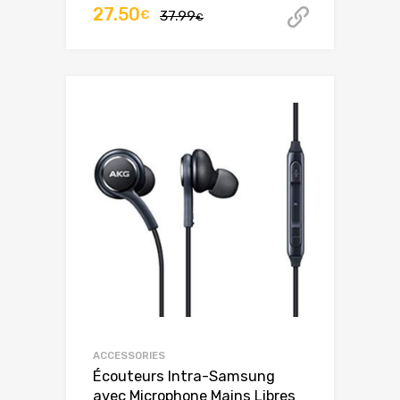
Le
Le
27.50
€
37.99
Acheter 
€
prix
prix
initial
actuel
était :
est :
37.99€.
27.50€.
ACCESSORIES
Écouteurs Intra-Samsung
avec Microphone Mains Libres