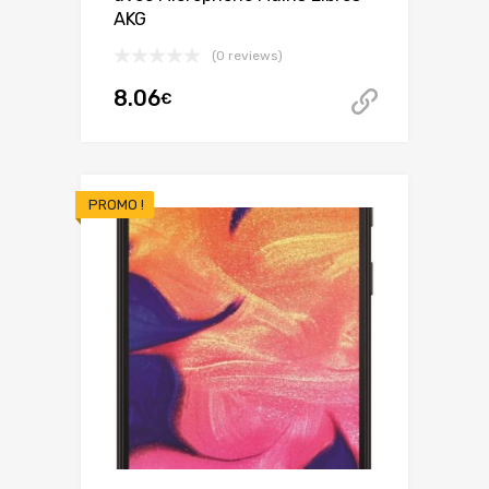
AKG
(0 reviews)
8.06
€
Acheter 
PROMO !