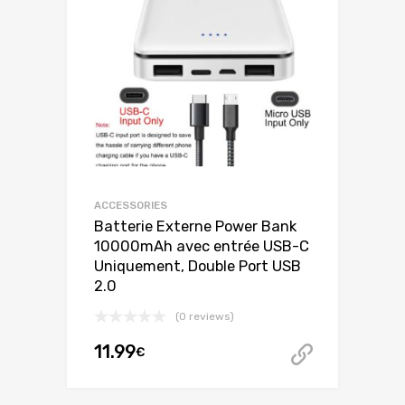
ACCESSORIES
Batterie Externe Power Bank
10000mAh avec entrée USB-C
Uniquement, Double Port USB
2.0
(0 reviews)
11.99
€
Acheter 