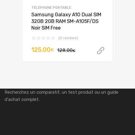
TÉLÉPHONE PORTABLE
Samsung Galaxy A10 Dual SIM
32GB 2GB RAM SM-A105F/DS
Noir SIM Free
(0 reviews)
Le
Le
125.00
€
128.00
Acheter 
€
prix
prix
initial
actuel
était :
est :
128.00€.
125.00€.
Recherchez un comparatif, un test produit ou un guide
d'achat complet.