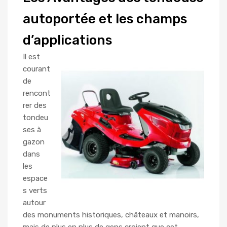
autoportée et les champs
d’applications
Il est
courant
de
rencont
rer des
tondeu
ses à
gazon
dans
les
espace
s verts
autour
des monuments historiques, châteaux et manoirs,
mais de plus en plus de gens croient que cet