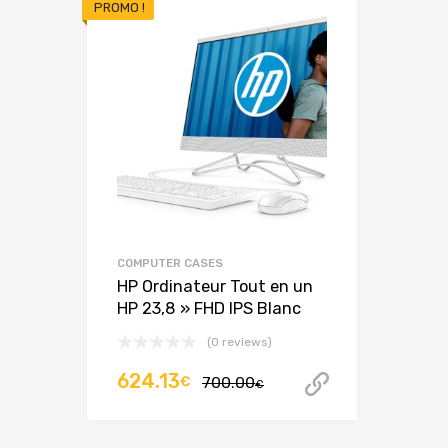
PROMO !
COMPUTER CASES
HP Ordinateur Tout en un
HP 23,8 » FHD IPS Blanc
(0 reviews)
Le
Le
624.13
€
700.00
Acheter ce
€
prix
prix
initial
actuel