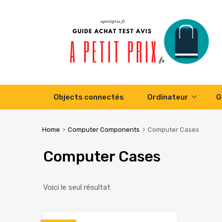
Skip
Objects connectés
Ordinateur
G
to
content
Home
Computer Components
Computer Cases
Computer Cases
Voici le seul résultat