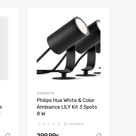
:
€.
€.
GADGETS
Philips Hue White & Color
e
Ambiance LILY Kit 3 Spots
+
8 W
(0 reviews)
299.99
€