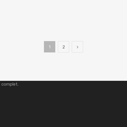
t article
1
2
t complet.