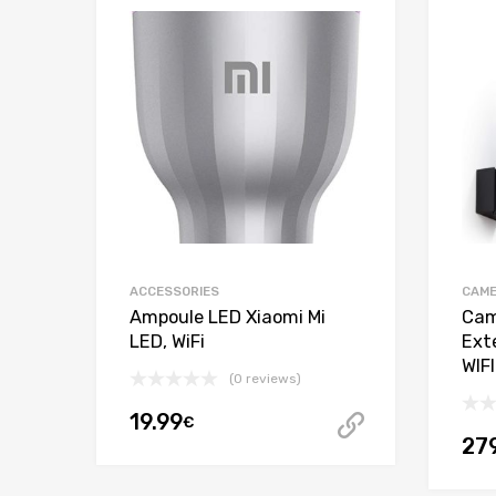
ACCESSORIES
CAM
Ampoule LED Xiaomi Mi
Cam
LED, WiFi
Exté
WIF
(0 reviews)
19.99
€
Acheter ce
27