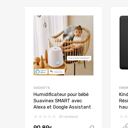
GADGETS
ENDI
Humidificateur pour bébé
Kin
Suavinex SMART avec
Rési
Alexa et Google Assistant
haut
(0 reviews)
90.89
€