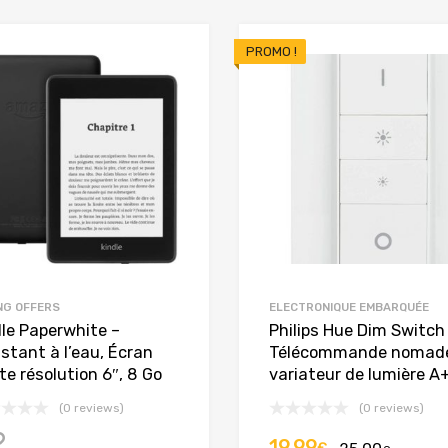
était 
est :
PROMO !
59.99
47.99
NG OFFERS
ELECTRONIQUE EMBARQUÉE
dle Paperwhite –
Philips Hue Dim Switch
stant à l’eau, Écran
Télécommande nomad
e résolution 6″, 8 Go
variateur de lumière A
(0 reviews)
(0 reviews)
Le
Le
19.99
Acheter cet article
€