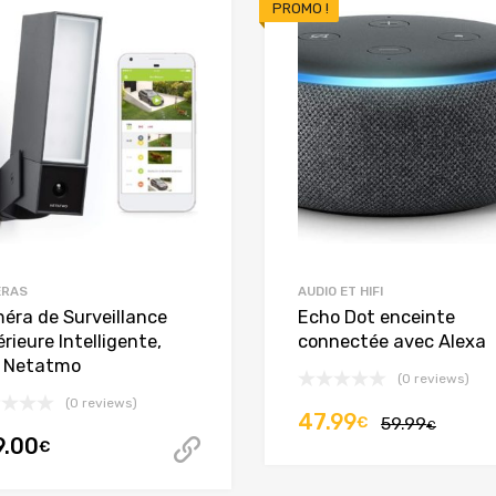
PROMO !
ERAS
AUDIO ET HIFI
éra de Surveillance
Echo Dot enceinte
rieure Intelligente,
connectée avec Alexa
I Netatmo
(0 reviews)
(0 reviews)
Le
Le
47.99
€
59.99
t article
€
9.00
€
Acheter cet article
prix
prix
initial
actue