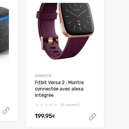
GADGETS
Fitbit Versa 2 : Montre
connectée avec alexa
intégrée
(0 reviews)
Acheter cet article
199.95
€
Acheter ce
l