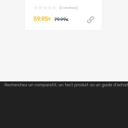
(0 reviews)
Le
Le
59.95
€
79.99
Acheter ce
€
prix
prix
initial
actuel
était :
est :
79.99€.
59.95€.
Recherchez un comparatif, un test produit ou un guide d'acha