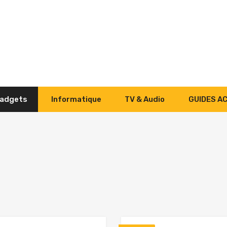
adgets
Informatique
TV & Audio
GUIDES A