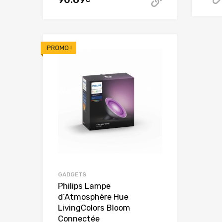
Acheter ce
PROMO !
GADGETS
Philips Lampe
d’Atmosphère Hue
LivingColors Bloom
Connectée