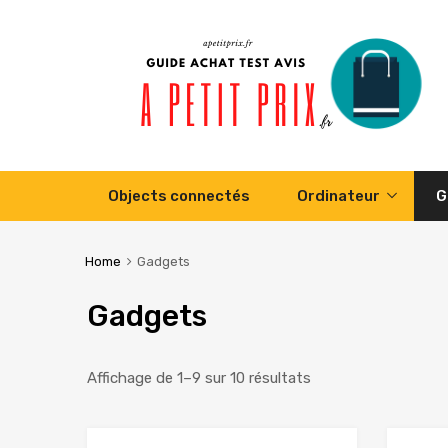
Skip
Objects connectés
Ordinateur
G
to
content
Home
Gadgets
Gadgets
Affichage de 1–9 sur 10 résultats