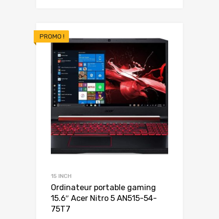
prix
prix
initial
actuel
était :
est :
PROMO !
699.00€.
599.00€.
15 INCH
Ordinateur portable gaming
15.6″ Acer Nitro 5 AN515-54-
75T7