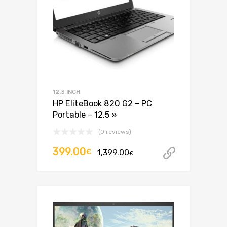
12.3 INCH
HP EliteBook 820 G2 – PC
Portable – 12.5 »
(0 reviews)
Le
Le
399.00
€
1,399.00
Acheter 
€
prix
prix
initial
actuel
était :
est :
1,399.00€.
399.00€.