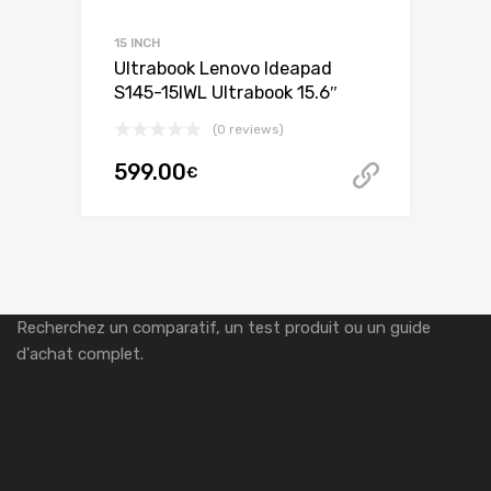
15 INCH
Ultrabook Lenovo Ideapad
S145-15IWL Ultrabook 15.6″
(0 reviews)
599.00
€
Acheter 
Recherchez un comparatif, un test produit ou un guide
d'achat complet.