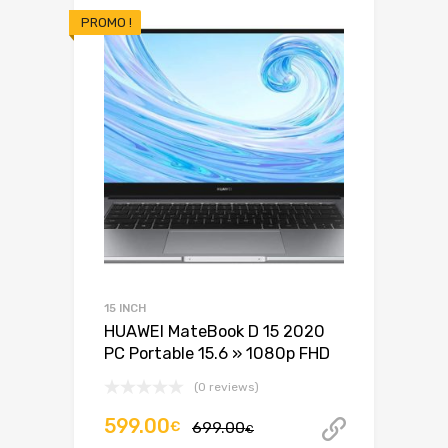
PROMO !
15 INCH
HUAWEI MateBook D 15 2020
PC Portable 15.6 » 1080p FHD
(0 reviews)
Le
Le
599.00
€
699.00
Acheter 
€