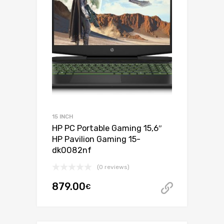
15 INCH
HP PC Portable Gaming 15,6″
HP Pavilion Gaming 15-
dk0082nf
(0 reviews)
879.00
€
999