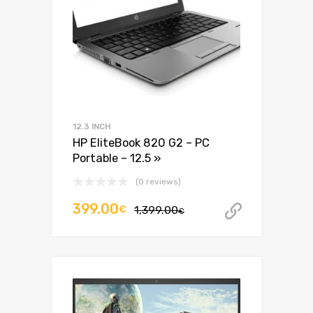
12.3 INCH
HP EliteBook 820 G2 – PC
Portable – 12.5 »
(0 reviews)
Le
Le
399.00
€
1,399.00
Acheter 
€
prix
prix
initial
actuel
était :
est :
1,399.00€.
399.00€.