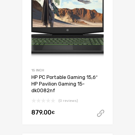
15 INCH
HP PC Portable Gaming 15,6″
HP Pavilion Gaming 15-
dk0082nf
(0 reviews)
879.00
€
999