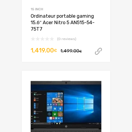
15 INCH
Ordinateur portable gaming
15.6″ Acer Nitro 5 AN515-54-
75T7
(0 reviews)
Le
Le
1,419.00
€
1,499.00
Acheter 
€
prix
prix
initial
actuel
était :
est :
1,499.00€.
1,419.00€.