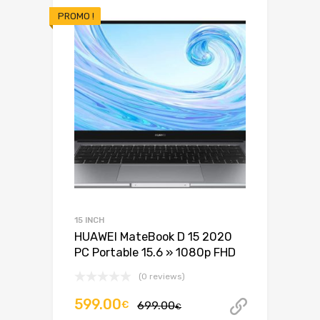
PROMO !
15 INCH
HUAWEI MateBook D 15 2020
PC Portable 15.6 » 1080p FHD
(0 reviews)
Le
Le
599.00
€
699.00
Acheter 
€