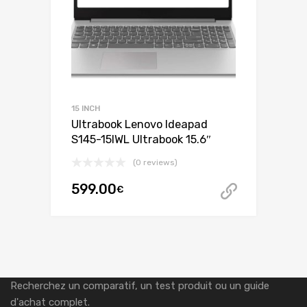
15 INCH
Ultrabook Lenovo Ideapad
S145-15IWL Ultrabook 15.6″
(0 reviews)
599.00
€
Acheter 
Recherchez un comparatif, un test produit ou un guide
d'achat complet.