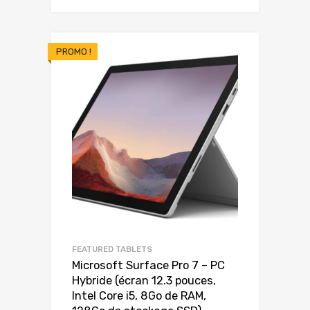
prix
prix
initial
actuel
était :
est :
PROMO !
699.00€.
599.00€.
FEATURED TABLETS
Microsoft Surface Pro 7 – PC
Hybride (écran 12.3 pouces,
Intel Core i5, 8Go de RAM,