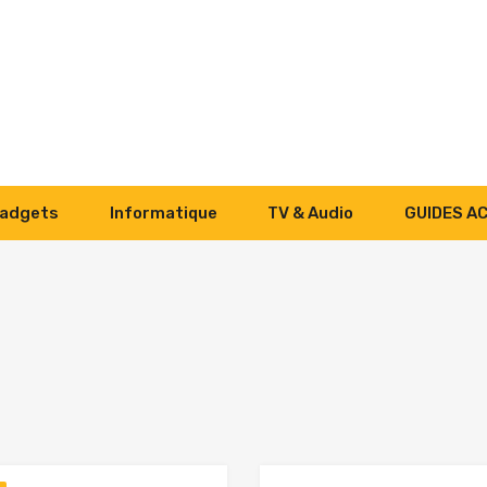
adgets
Informatique
TV & Audio
GUIDES A