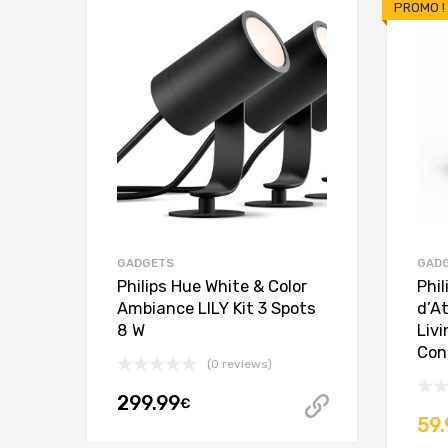
PROMO !
GADGETS
GAD
Philips Hue White & Color
Phi
Ambiance LILY Kit 3 Spots
d’A
8 W
Liv
Con
(0 reviews)
299.99
€
Acheter ce
59.