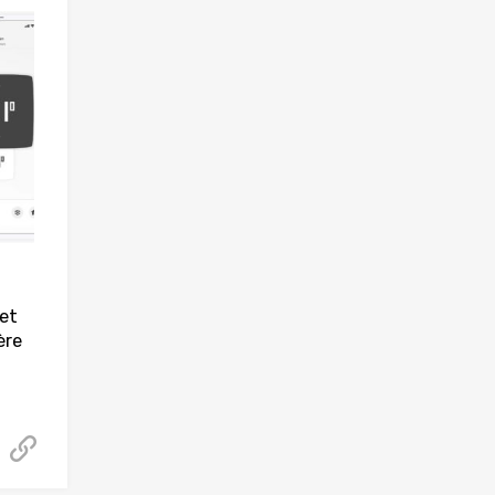
et
ère
Acheter cet article