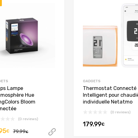
GETS
GADGETS
lips Lampe
Thermostat Connecté 
tmosphère Hue
Intelligent pour chaudi
ingColors Bloom
individuelle Netatmo
nectée
(0 reviews)
(0 reviews)
179.99
€
t article
Le
Le
95
€
79.99
Acheter cet article
€