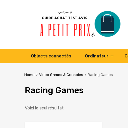
Skip
Objects connectés
Ordinateur
G
to
content
Home
Video Games & Consoles
Racing Games
Racing Games
Voici le seul résultat