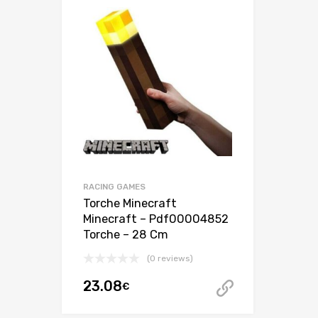
RACING GAMES
Torche Minecraft
Minecraft – Pdf00004852
Torche – 28 Cm
(0 reviews)
23.08
€
Acheter ce