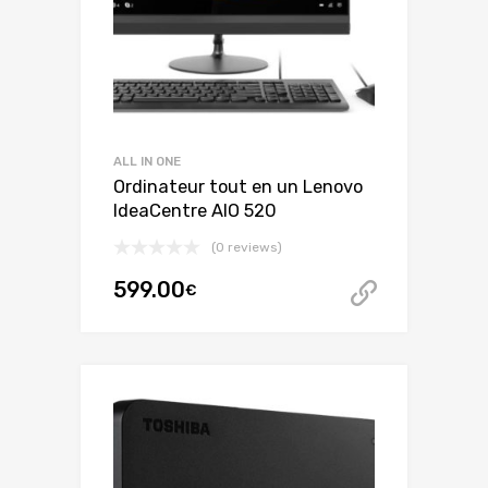
ALL IN ONE
Ordinateur tout en un Lenovo
IdeaCentre AIO 520
(0 reviews)
599.00
€
Acheter 