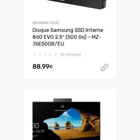
INFORMATIQUE
Disque Samsung SSD Interne
860 EVO 2.5″ (500 Go) – MZ-
76E500B/EU
(0 reviews)
88.99
€
Acheter 