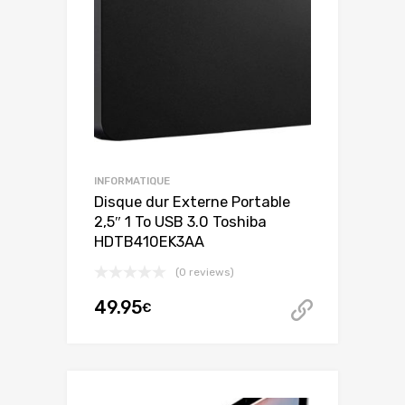
INFORMATIQUE
Disque dur Externe Portable
2,5″ 1 To USB 3.0 Toshiba
HDTB410EK3AA
(0 reviews)
49.95
€
Acheter 