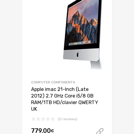
COMPUTER COMPONENTS
Apple imac 21-Inch (Late
2012) 2.7 GHz Core i5/8 GB
RAM/1TB HD/clavier QWERTY
UK
(0 reviews)
779.00
€
Acheter 