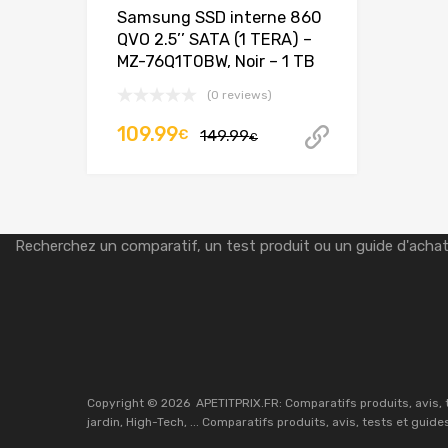
Samsung SSD interne 860
QVO 2.5’’ SATA (1 TERA) –
MZ-76Q1T0BW, Noir – 1 TB
(0 reviews)
Le
Le
109.99
€
149.99
Acheter ce
€
prix
prix
initial
actuel
était :
est :
Recherchez un comparatif, un test produit ou un guide d'acha
149.99€.
109.99€.
Copyright ©
2026
APETITPRIX.FR: Comparatifs produits, avis, 
jardin, High-Tech, ... Comparatifs produits, avis, tests et guide