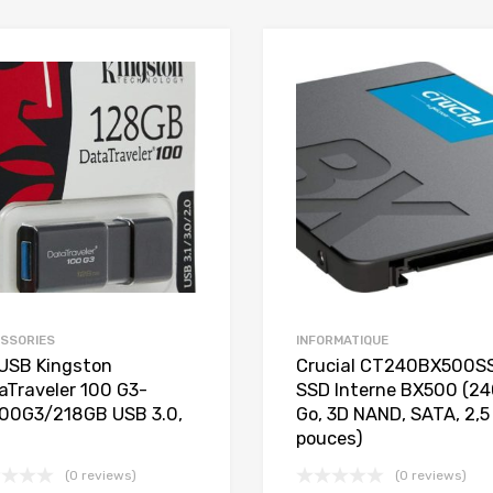
SSORIES
INFORMATIQUE
 USB Kingston
Crucial CT240BX500S
aTraveler 100 G3-
SSD Interne BX500 (2
00G3/218GB USB 3.0,
Go, 3D NAND, SATA, 2,5
pouces)
(0 reviews)
(0 reviews)