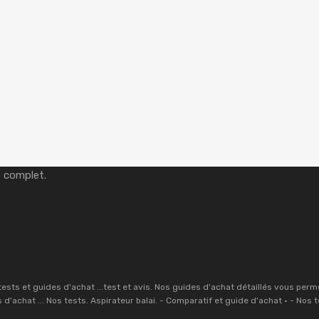
t article
t complet.
tests et guides d'achat ...test et avis. Nos guides d'achat détaillés vous per
s d'achat ... Nos tests. Aspirateur balai. - Comparatif et guide d'achat · - Nos t