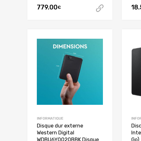
779.00
18.
€
Acheter ce
INFORMATIQUE
INFO
Disque dur externe
Dis
Western Digital
Int
WDBU6Y0020BBK Disque
Go)