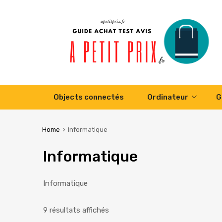
Skip
Objects connectés
Ordinateur
G
to
content
Home
Informatique
Informatique
Informatique
9 résultats affichés