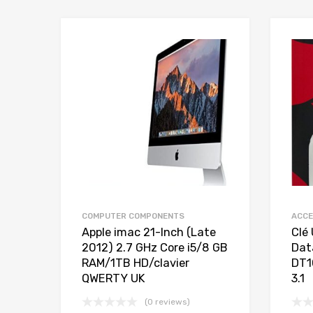
COMPUTER COMPONENTS
ACCE
Apple imac 21-Inch (Late
Clé
2012) 2.7 GHz Core i5/8 GB
Dat
RAM/1TB HD/clavier
DT1
QWERTY UK
3.1
(0 reviews)