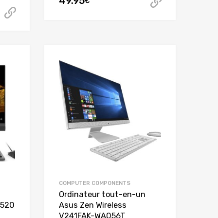
49.95
€
Acheter ce
Acheter cet article
COMPUTER COMPONENTS
Ordinateur tout-en-un
 520
Asus Zen Wireless
V241FAK-WA056T