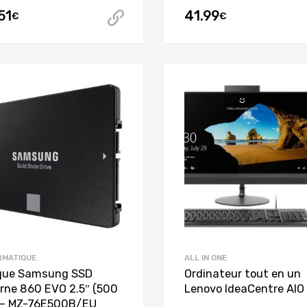
51
41.99
€
€
t article
Voir sur Amazon
RMATIQUE
ALL IN ONE
que Samsung SSD
Ordinateur tout en un
erne 860 EVO 2.5″ (500
Lenovo IdeaCentre AIO
 – MZ-76E500B/EU