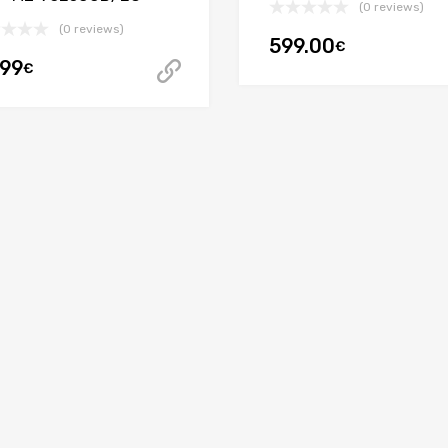
(0 reviews)
(0 reviews)
599.00
€
.99
€
Acheter cet article
t article