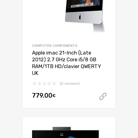
COMPUTER COMPONENTS
Apple imac 21-Inch (Late
2012) 2.7 GHz Core i5/8 GB
RAM/1TB HD/clavier QWERTY
UK
(0 reviews)
779.00
€
Acheter 