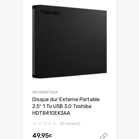
INFORMATIQUE
Disque dur Externe Portable
2,5″ 1 To USB 3.0 Toshiba
HDTB410EK3AA
(0 reviews)
49.95
€
Acheter 