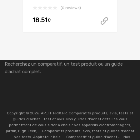
(0 reviews)
18.51
€
Voir su
Recherchez un comparatif, un test produit ou un guide
d'achat complet.
Copyright ©
2026
APETITPRIX.FR: Comparatifs produits, avis, tests et
guides d'achat ...test et avis. Nos guides d'achat détaillés vous
permettront de vous aider à choisir vos appareils électroménagers,
jardin, High-Tech, ... Comparatifs produits, avis, tests et guides d'achat
... Nos tests. Aspirateur balai. - Comparatif et guide d'achat · - Nos