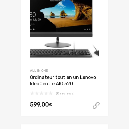
ALL IN ONE
Ordinateur tout en un Lenovo
IdeaCentre AIO 520
(0 reviews)
599.00
€
Acheter 